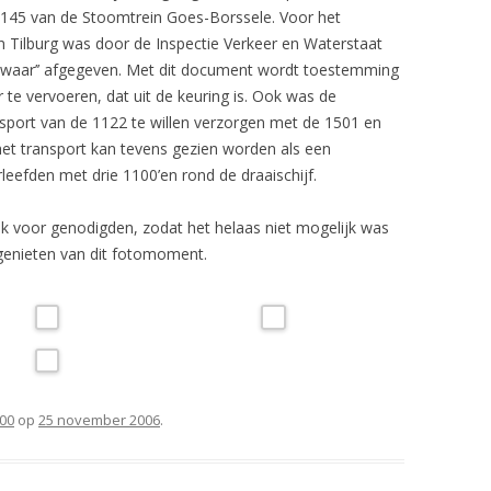
KLOK-INFO 2
1145 van de Stoomtrein Goes-Borssele. Voor het
STOOMTREINDAGEN SSN OP 13
 Tilburg was door de Inspectie Verkeer en Waterstaat
EN 14 OKTOBER 2001
KLOK-INFO 2
zwaar’’ afgegeven. Met dit document wordt toestemming
OPEN DAG OB MAASTRICHT OP
 te vervoeren, dat uit de keuring is. Ook was de
KLOK-INFO 2
24 NOVEMBER 2007
port van de 1122 te willen verzorgen met de 1501 en
KLOK-INFO 2
et transport kan tevens gezien worden als een
SSN STOOMTREINDAGEN 9 EN 10
rleefden met drie 1100’en rond de draaischijf.
OKTOBER 2010
KLOK-INFO 2
k voor genodigden, zodat het helaas niet mogelijk was
VSM (TERUG NAAR TOEN) 6 EN 7
INFORMATIEB
genieten van dit fotomoment.
SEPTEMBER 2014
INFORMATIEB
LEIDSCHENDAM 4 OKTOBER 2014
EUROSPOOR 24 T/M 26 OKTOBER
2014
100
op
25 november 2006
.