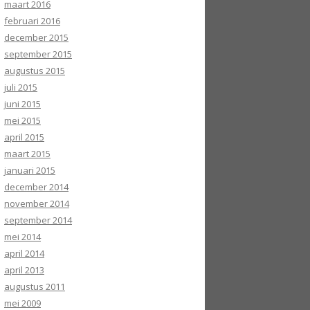
OVERBRENGINGEN T.B.V. SSN-RIT
maart 2016
SEPTEMBER 2001
februari 2016
december 2015
MEETRITTEN MET DE 1501 JUNI
september 2015
2001
augustus 2015
juli 2015
WERKGROEP RIJDT NS INT-TREIN
juni 2015
10 MEI 2001
mei 2015
april 2015
CONDITIERITTEN OP 24
maart 2015
DECEMBER 2000
januari 2015
DE TROMP-EXPRESS 17
december 2014
AUGUSTUS 2000
november 2014
september 2014
mei 2014
april 2014
april 2013
augustus 2011
mei 2009