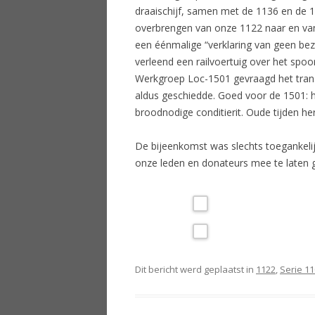
draaischijf, samen met de 1136 en de 
overbrengen van onze 1122 naar en van
STROOMAFNEMERS VOOR DE
een éénmalige “verklaring van geen be
1201 6 AUGUSTUS 2005
verleend een railvoertuig over het spoor
ATB – CONTROLEMETING 11
Werkgroep Loc-1501 gevraagd het trans
AUGUSTUS 2005
aldus geschiedde. Goed voor de 1501: h
broodnodige conditierit. Oude tijden he
VENTILATOR WISSELEN 1122 4
DECEMBER 2005
De bijeenkomst was slechts toegankelij
onze leden en donateurs mee te laten 
SCHOONMAAK 1122 5 JUNI 2004
ONDERHOUD 1501 IN
LEIDSCHENDAM 15 NOVEMBER
2003
NIEUWE HBIS INGERUIMD 1
Dit bericht werd geplaatst in
1122
,
Serie 1
MAART 2003
KLEIN ONDERHOUD 1501 BIJ DE