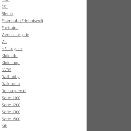
231
Blerick
Eisenbahn Erlebniswelt
Fairtrains
Geen categorie
Gs
HSL Logistik
Klok-info
Klok-shop
NVBS
Railhobby
Railpromo
Roestrijden.nl
Serie 1100
Serie 1200
Serie 1300
Serie 1500
Sik