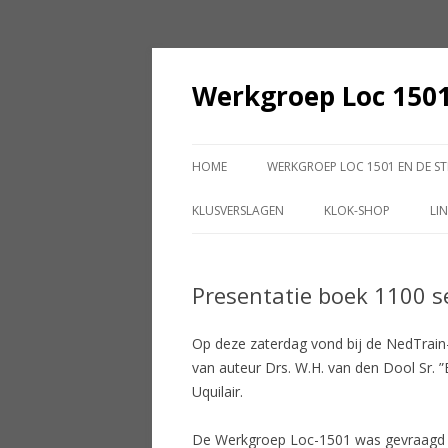
Werkgroep Loc 1501
HOME
WERKGROEP LOC 1501 EN DE ST
DONATEUR WORDEN?
KLUSVERSLAGEN
KLOK-SHOP
LI
CONTACTGEGEVENS
WERKEN AAN DE 1201 9 FEBRUARI
SPOORSE SPULLEN
2014
Presentatie boek 1100 s
KLOK-SHOP RAPPOR
ONDERHOUD 1304 16 SEPTEMBER
Op deze zaterdag vond bij de NedTrain-v
2006
van auteur Drs. W.H. van den Dool Sr. ”
STROOMAFNEMERS 1501 12
Uquilair.
AUGUSTUS 2006
De Werkgroep Loc-1501 was gevraagd h
DE 1201 RIJDT! 10 JUNI 2006