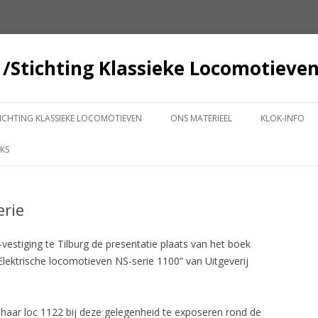
/Stichting Klassieke Locomotieve
Spring naar de inhoud
ICHTING KLASSIEKE LOCOMOTIEVEN
ONS MATERIEEL
KLOK-INFO
1122 OVERGEDRAGEN
ABONNEREN 
NKS
1315 OVERGEDRAGEN
KLOK-INFO 2
erie
HISTORIE NS 1500 SERIE
KLOK-INFO 2
TAGES
RAIL 2000 OP 6, 7 EN 8 OKTOBER
2000
KLOK-INFO 2
estiging te Tilburg de presentatie plaats van het boek
RAIL 2000 OP 29 OKTOBER 2000
Elektrische locomotieven NS-serie 1100” van Uitgeverij
KLOK-INFO 2
AMSTERDAM NOSTALGISCHE
KLOK-INFO 2
VERVOERSDAG OP 20 MEI 2001
aar loc 1122 bij deze gelegenheid te exposeren rond de